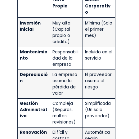
Propia
Corporativ
o
Inversión
Muy alta
Mínima (Solo
Inicial
(Capital
el primer
propio o
mes)
crédito)
Mantenimie
Responsabili
Incluido en el
nto
dad de la
servicio
empresa
Depreciació
La empresa
El proveedor
n
asume la
asume el
pérdida de
riesgo
valor
Gestión
Compleja
Simplificada
Administrat
(Seguros,
(Un solo
iva
multas,
proveedor)
revisiones)
Renovación
Difícil y
Automática
costosa
según