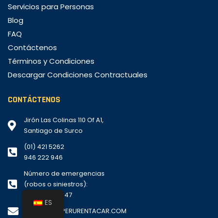
Servicios para Personas
Blog
FAQ
Contáctenos
Términos y Condiciones
Descargar Condiciones Contractuales
CONTÁCTENOS
Jirón Las Colinas 110 Of A1,
Santiago de Surco
(01) 421 5262
946 222 946
Número de emergencias
(robos o siniestros):
+51 994 159 847
ES
RESERVAS@PERURENTACAR.COM