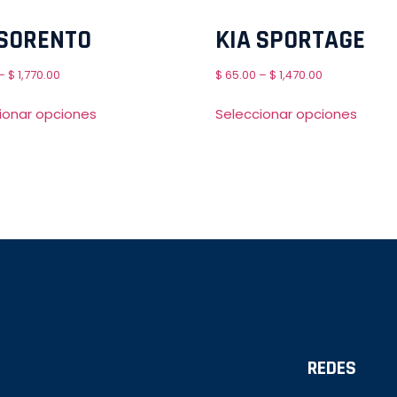
 SORENTO
KIA SPORTAGE
–
$
1,770.00
$
65.00
–
$
1,470.00
ionar opciones
Seleccionar opciones
REDES