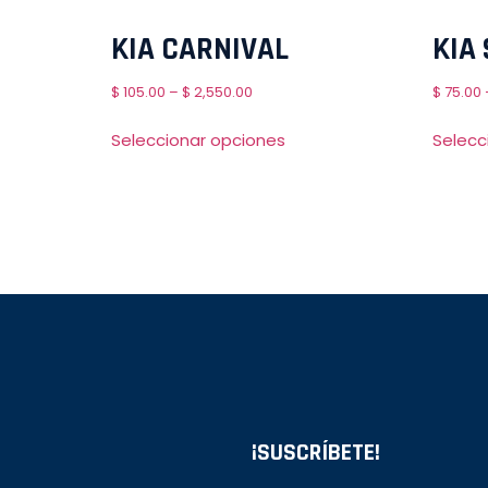
KIA CARNIVAL
KIA
$
105.00
–
$
2,550.00
$
75.00
Seleccionar opciones
Selecc
¡SUSCRÍBETE!