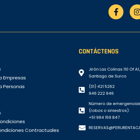
CONTÁCTENOS
a
Jirón Las Colinas 110 Of A1
Santiago de Surco
ra Empresas
ra Personas
(01) 421 5262
946 222 946
Número de emergencia
(robos o siniestros):
s
+51 994 159 847
ondiciones
RESERVAS@PERURENTAC
ondiciones Contractuales