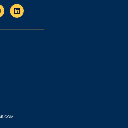
,
s
AR.COM