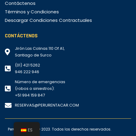
Contáctenos
Términos y Condiciones
Descargar Condiciones Contractuales
CONTÁCTENOS
Jirón Las Colinas 110 Of A1,
Santiago de Surco
(01) 421 5262
946 222 946
Número de emergencias
(robos o siniestros):
+51 994 159 847
RESERVAS@PERURENTACAR.COM
Perú Rent a Car © 2023. Todos los derechos reservados.
ES