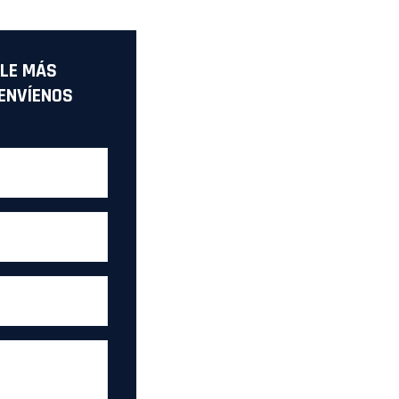
LE MÁS
ENVÍENOS