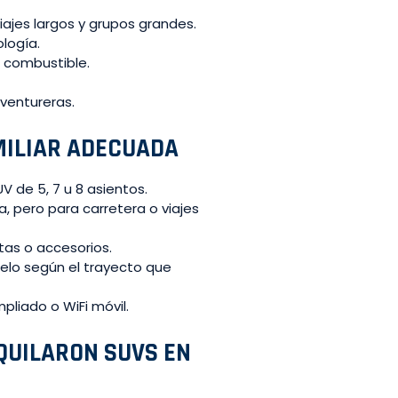
iajes largos y grupos grandes.
ología.
n combustible.
aventureras.
MILIAR ADECUADA
V de 5, 7 u 8 asientos.
 pero para carretera o viajes
as o accesorios.
elo según el trayecto que
mpliado o WiFi móvil.
LQUILARON SUVS EN