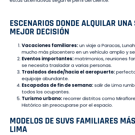
estas alternativas según el perfil del cliente.
ESCENARIOS DONDE ALQUILAR UNA 
MEJOR DECISIÓN
Vacaciones familiares:
un viaje a Paracas, Lunah
mucho más placentero en un vehículo amplio y se
Eventos importantes:
matrimonios, reuniones fa
se necesita trasladar a varias personas.
Traslados desde/hacia el aeropuerto:
perfecto 
equipaje abundante.
Escapadas de fin de semana:
salir de Lima rum
todos los ocupantes.
Turismo urbano:
recorrer distritos como Miraflor
Histórico sin preocuparse por el espacio.
MODELOS DE SUVS FAMILIARES MÁ
LIMA