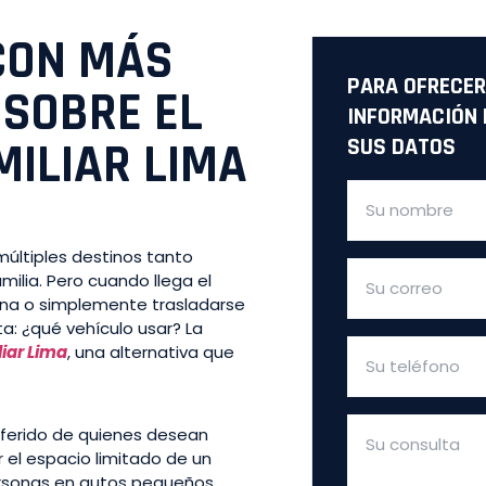
CON MÁS
PARA OFRECER
 SOBRE EL
INFORMACIÓN 
MILIAR LIMA
SUS DATOS
múltiples destinos tanto
ilia. Pero cuando llega el
ana o simplemente trasladarse
ta: ¿qué vehículo usar? La
liar Lima
, una alternativa que
referido de quienes desean
 el espacio limitado de un
ersonas en autos pequeños.