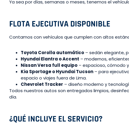
Ya sea por días, semanas o meses, tenemos el vehículo
FLOTA EJECUTIVA DISPONIBLE
Contamos con vehículos que cumplen con altos estánda
Toyota Corolla automático
– sedán elegante, pe
Hyundai Elantra o Accent
– modernos, eficientes 
Nissan Versa full equipo
– espacioso, cómodo y
Kia Sportage o Hyundai Tucson
– para ejecutiv
espacio o viajes fuera de Lima.
Chevrolet Tracker
– diseño moderno y tecnolog
Todos nuestros autos son entregados limpios, desinfe
día.
¿QUÉ INCLUYE EL SERVICIO?