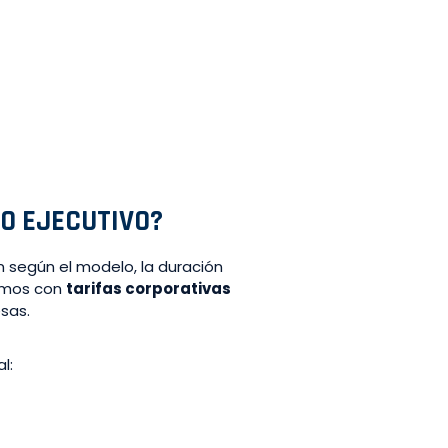
O EJECUTIVO?
an según el modelo, la duración
tamos con
tarifas corporativas
sas.
l: