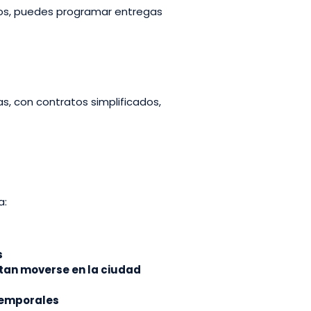
tros, puedes programar entregas
, con contratos simplificados,
a:
s
itan moverse en la ciudad
temporales