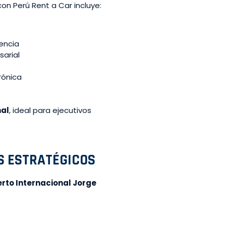
on Perú Rent a Car incluye:
encia
sarial
rónica
nal
, ideal para ejecutivos
S ESTRATÉGICOS
erto Internacional Jorge