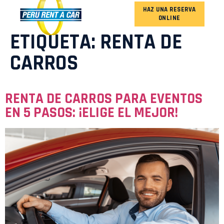
HAZ UNA RESERVA
ONLINE
NUESTRA FLOTA
ETIQUETA:
RENTA DE
CARROS
RENTA DE CARROS PARA EVENTOS
EN 5 PASOS: ¡ELIGE EL MEJOR!