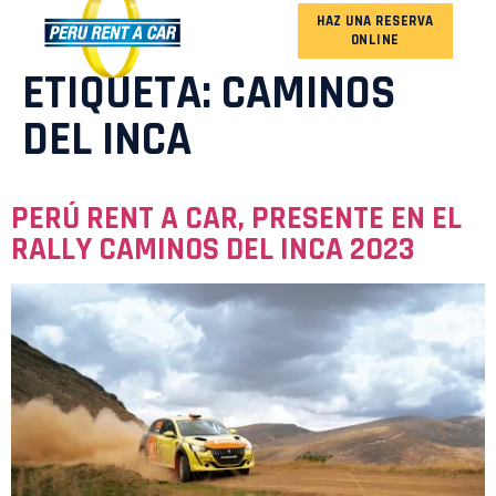
HAZ UNA RESERVA
ONLINE
NUESTRA FLOTA
ETIQUETA:
CAMINOS
DEL INCA
PERÚ RENT A CAR, PRESENTE EN EL
RALLY CAMINOS DEL INCA 2023