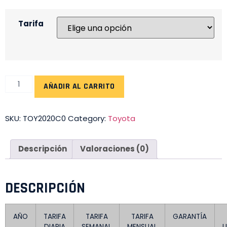
Tarifa
AÑADIR AL CARRITO
SKU:
TOY2020C0
Category:
Toyota
Descripción
Valoraciones (0)
DESCRIPCIÓN
AÑO
TARIFA
TARIFA
TARIFA
GARANTÍA
DIARIA
SEMANAL
MENSUAL
L